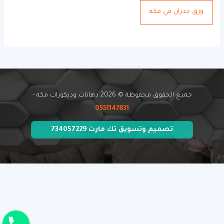
ورق جدران في مكه
جميع الحقوق محفوظة © 2026 دهانات وديكورات مكه -
0551147831
تصميم وتسويق تك مارت 734057229